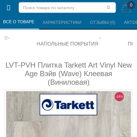
0
ВСЕ О ТОВАРЕ 
ХАРАКТЕРИСТИКИ 
ОТЗЫВЫ (0) 
ARTD
НАПОЛЬНЫЕ ПОКРЫТИЯ
ПВХ
LVT-PVH Плитка Tarkett Art Vinyl New
Age Вэйв (Wave) Клеевая
(Виниловая)
-18%